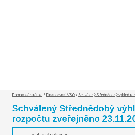
Financování VSO
Zápisy ze schůzí
Ob
/
/
Domovská stránka
Financování VSO
Schválený Střednědobý výhled ro
Schválený Střednědobý výh
rozpočtu zveřejněno 23.11.2
Stáhnout dokument