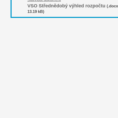
VSO Střednědobý výhled rozpočtu
(.docx
13.19 kB)