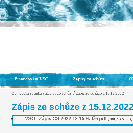
Financování VSO
Zápisy ze schůzí
Ob
/
/
Domovská stránka
Zápisy ze schůzí
Zápis ze schůze z 15.12.2022
Zápis ze schůze z 15.12.202
VSO - Zápis ČS 2022.12.15 Halže.pdf
(.pdf, 53.51 kB)