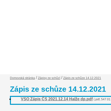
Financování VSO
Zápisy ze schůzí
Ob
/
/
Domovská stránka
Zápisy ze schůzí
Zápis ze schůze 14.12.2021
Zápis ze schůze 14.12.2021
VSO Zápis ČS 2021.12.14 Halže dp.pdf
(.pdf, 547.01