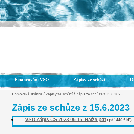
Financování VSO
Zápisy ze schůzí
Ob
/
/
Domovská stránka
Zápisy ze schůzí
Zápis ze schůze z 15.6.2023
Zápis ze schůze z 15.6.2023
VSO Zápis ČS 2023.06.15. Halže.pdf
(.pdf, 440.5 kB)