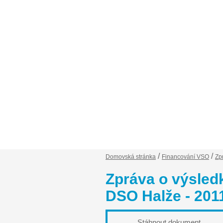
Financování VSO
Záp
/
/
Domovská stránka
Financování VSO
Zp
Zpráva o výsled
DSO Halže - 201
Stáhnout dokument