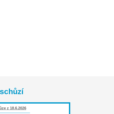
ružení
Kontakt
 schůzí
ůze z 18.6.2026