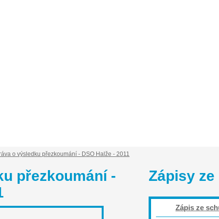
isy ze schůzí
Obce ve sdružení
Informace o sd
ráva o výsledku přezkoumání - DSO Halže - 2011
ku přezkoumání -
Zápisy ze
1
Zápis ze sch