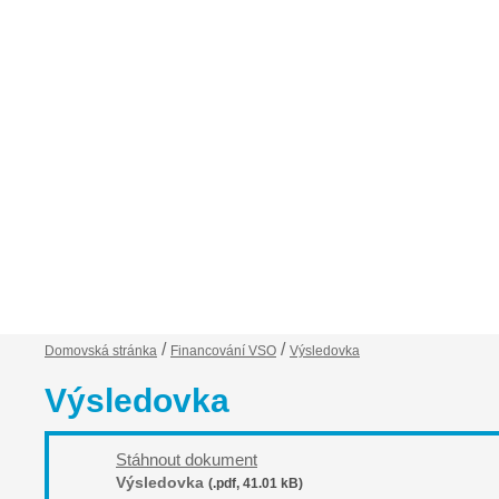
Financování VSO
Zápisy ze schůzí
Ob
/
/
Domovská stránka
Financování VSO
Výsledovka
Výsledovka
Stáhnout dokument
Výsledovka
(.pdf, 41.01 kB)