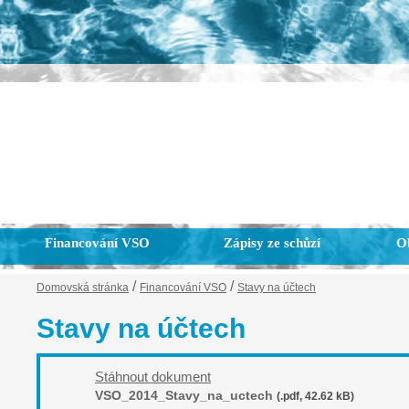
Financování VSO
Zápisy ze schůzí
Ob
/
/
Domovská stránka
Financování VSO
Stavy na účtech
Stavy na účtech
Stáhnout dokument
VSO_2014_Stavy_na_uctech
(.pdf, 42.62 kB)