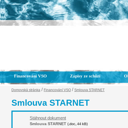
Financování VSO
Zápisy ze schůzí
Ob
/
/
Domovská stránka
Financování VSO
Smlouva STARNET
Smlouva STARNET
Stáhnout dokument
Smlouva STARNET
(.doc, 44 kB)