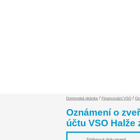
Financování VSO
Záp
/
/
Domovská stránka
Financování VSO
Oz
Oznámení o zveř
účtu VSO Halže 
Stáhnout dokument