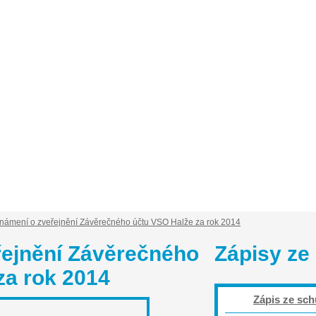
isy ze schůzí
Obce ve sdružení
Informace o sd
námení o zveřejnění Závěrečného účtu VSO Halže za rok 2014
ejnění Závěrečného
Zápisy ze
za rok 2014
Zápis ze sch