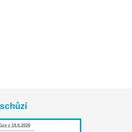
ružení
Kontakt
 schůzí
ůze z 18.6.2026