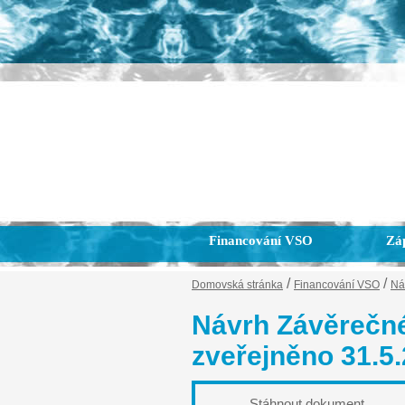
Financování VSO
Záp
/
/
Domovská stránka
Financování VSO
Ná
Návrh Závěrečn
zveřejněno 31.5
Stáhnout dokument