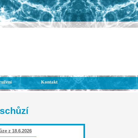
ružení
Kontakt
 schůzí
ůze z 18.6.2026