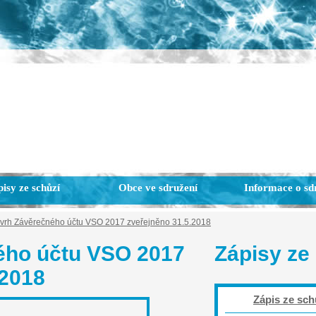
isy ze schůzí
Obce ve sdružení
Informace o sd
vrh Závěrečného účtu VSO 2017 zveřejněno 31.5.2018
ého účtu VSO 2017
Zápisy ze
.2018
Zápis ze sch