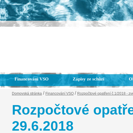
Financování VSO
Zápisy ze schůzí
Ob
/
/
Domovská stránka
Financování VSO
Rozpočtové opatření č.1/2018 - z
Rozpočtové opatře
29.6.2018