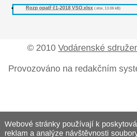
Rozp opatř č1-2018 VSO.xlsx
(.xlsx, 13.06 kB)
© 2010
Vodárenské sdružen
Provozováno na redakčním sys
Webové stránky používají k poskytován
reklam a analýze návštěvnosti soubory