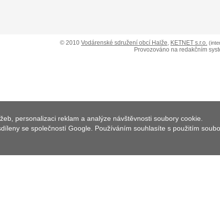
© 2010
Vodárenské sdružení obcí Halže
,
KETNET s.r.o.
(int
Provozováno na redakčním sys
žeb, personalizaci reklam a analýze návštěvnosti soubory cookie.
 sdíleny se společností Google. Používáním souhlasíte s použitím soub