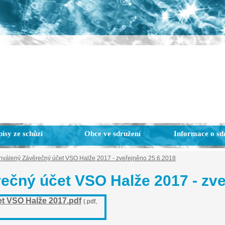
isy ze schůzí
Obce ve sdružení
Informace o sd
hválený Závěrečný účet VSO Halže 2017 - zveřejněno 25.6.2018
ečný účet VSO Halže 2017 - zve
t VSO Halže 2017.pdf
(.pdf,