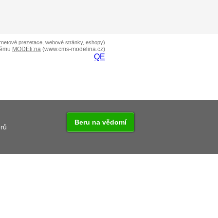
ernetové prezetace, webové stránky, eshopy)
tému
MODEli:na
(www.cms-modelina.cz)
QE
Beru na vědomí
orů