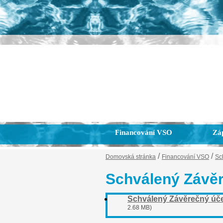
Financování VSO
Záp
/
/
Domovská stránka
Financování VSO
Sc
Schválený Závěr
Schválený Závěrečný úče
2.68 MB)