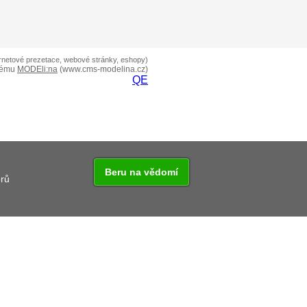
ernetové prezetace, webové stránky, eshopy)
tému
MODEli:na
(www.cms-modelina.cz)
QE
Beru na vědomí
orů