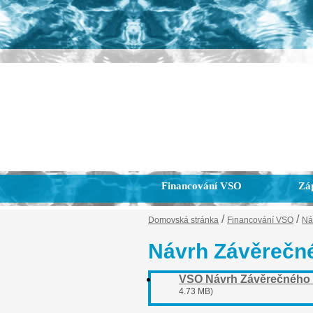
Financování VSO
Záp
/
/
Domovská stránka
Financování VSO
Ná
Návrh Závěrečné
VSO Návrh Závěrečného ú
4.73 MB)