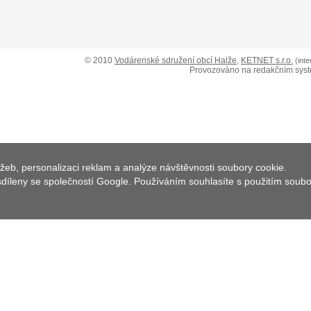
© 2010
Vodárenské sdružení obcí Halže
,
KETNET s.r.o.
(int
Provozováno na redakčním sys
žeb, personalizaci reklam a analýze návštěvnosti soubory cookie.
 sdíleny se společností Google. Používáním souhlasíte s použitím soub