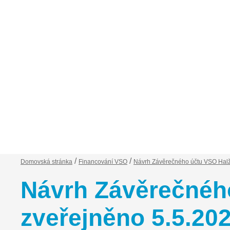
Financování VSO
Zápisy ze schůzí
Ob
/
/
Domovská stránka
Financování VSO
Návrh Závěrečného účtu VSO Hal
Návrh Závěrečnéh
zveřejněno 5.5.20