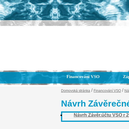
Financování VSO
Záp
/
/
Domovská stránka
Financování VSO
Ná
Návrh Závěrečné
Návrh Závěr.účtu VSO r 2