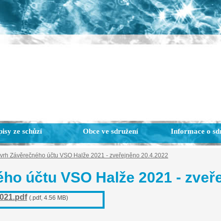
isy ze schůzí
Obce ve sdružení
Informace o sd
vrh Závěrečného účtu VSO Halže 2021 - zveřejněno 20.4.2022
ho účtu VSO Halže 2021 - zveře
021.pdf
(.pdf, 4.56 MB)