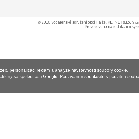
© 2010
Vodárenské sdružení obcí Halže
,
KETNET s.r.o.
(int
Provozováno na redakčním sys
žeb, personalizaci reklam a analýze návštěvnosti soubory cookie.
 sdíleny se společností Google. Používáním souhlasíte s použitím soub