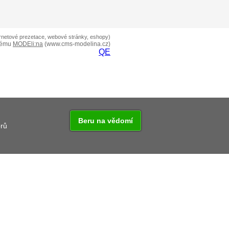
ernetové prezetace, webové stránky, eshopy)
tému
MODEli:na
(www.cms-modelina.cz)
QE
Beru na vědomí
orů