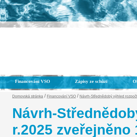
Financování VSO
Zápisy ze schůzí
Ob
/
/
Domovská stránka
Financování VSO
Návrh-Střednědobý výhled rozpočt
Návrh-Střednědobý
r.2025 zveřejněno 