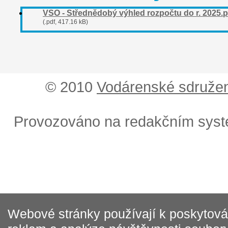
VSO - Střednědobý výhled rozpočtu do r. 2025.p
(.pdf, 417.16 kB)
© 2010
Vodárenské sdružen
Provozováno na redakčním sys
Webové stránky používají k poskytován