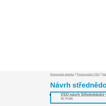
Financování VSO
Záp
/
/
Domovská stránka
Financování VSO
Ná
Návrh střednědo
VSO návrh Střednědobý v
36.79 kB)