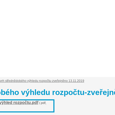
isy ze schůzí
Obce ve sdružení
Informace o sd
vrh střednědobého výhledu rozpočtu-zveřejněno 13.11.2019
bého výhledu rozpočtu-zveřejn
ýhled rozpočtu.pdf
(.pdf,