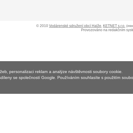
© 2010
Vodárenské sdružení obcí Halže
,
KETNET s.r.o.
(int
Provozováno na redakčním sys
žeb, personalizaci reklam a analýze návštěvnosti soubory cookie.
 sdíleny se společností Google. Používáním souhlasíte s použitím soub