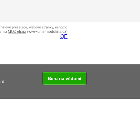
ernetové prezetace, webové stránky, eshopy)
tému
MODEli:na
(www.cms-modelina.cz)
QE
Beru na vědomí
orů